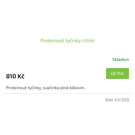
Proteinové tyčinky citrón
Skladem
Průměrné
hodnocení
produktu
DETAIL
810 Kč
je
4,6
Proteinové tyčinky, svačinka plná bílkovin.
z
5
Kód:
43/550
hvězdiček.