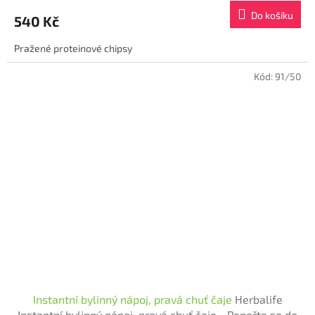
produktu
Do košíku
540 Kč
je
4,6
Pražené proteinové chipsy
z
5
hvězdiček.
Kód:
91/50
Instantní bylinný nápoj, pravá chuť čaje
Herbalife
Instantní bylinný nápoj, pravá chuť čaje - Ponořte se do