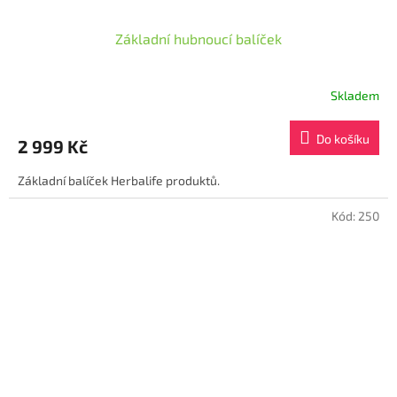
Základní hubnoucí balíček
Skladem
Průměrné
hodnocení
produktu
Do košíku
2 999 Kč
je
4,8
Základní balíček Herbalife produktů.
z
5
hvězdiček.
Kód:
250