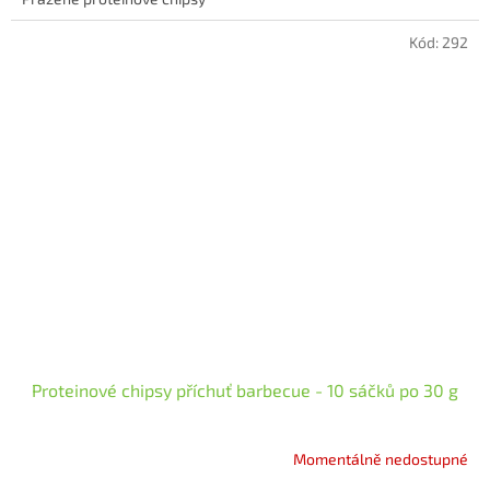
5
hvězdiček.
Kód:
292
Proteinové chipsy příchuť barbecue - 10 sáčků po 30 g
Momentálně nedostupné
Průměrné
hodnocení