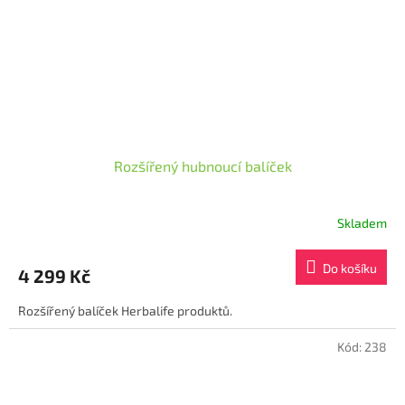
Rozšířený hubnoucí balíček
Skladem
Průměrné
hodnocení
produktu
Do košíku
4 299 Kč
je
4,7
Rozšířený balíček Herbalife produktů.
z
5
hvězdiček.
Kód:
238