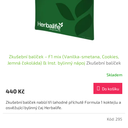
Zkušební balíček – F1 mix (Vanilka-smetana, Cookies,
Jemná čokoláda) & Inst. bylinný nápoj
Zkušební balíček
– F1 mix
Skladem
Průměrné
hodnocení
produktu
Do košíku
440 Kč
je
4,6
Zkušební balíček nabízí tři lahodné příchutě Formula 1 koktejlu a
z
osvěžující bylinný čaj Herbalife.
5
hvězdiček.
Kód:
295