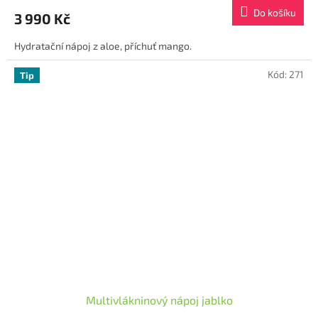
produktu
Do košíku
3 990 Kč
je
5,0
Hydratační nápoj z aloe, příchuť mango.
z
5
hvězdiček.
Kód:
271
Tip
Multivlákninový nápoj jablko