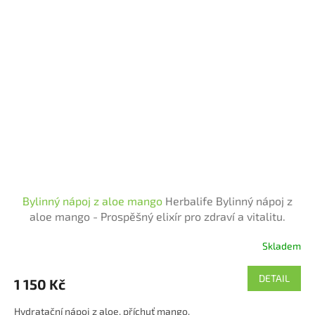
Bylinný nápoj z aloe mango
Herbalife Bylinný nápoj z
aloe mango - Prospěšný elixír pro zdraví a vitalitu.
Osvěžte svůj organismus přírodní cestou s lahodným
Skladem
nápojem pro každoden
Průměrné
hodnocení
produktu
DETAIL
1 150 Kč
je
5,0
Hydratační nápoj z aloe, příchuť mango.
z