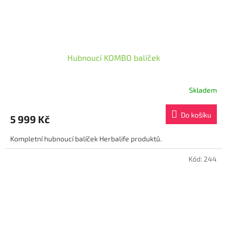
Hubnoucí KOMBO balíček
Skladem
Průměrné
hodnocení
produktu
Do košíku
5 999 Kč
je
4,5
Kompletní hubnoucí balíček Herbalife produktů.
z
5
hvězdiček.
Kód:
244