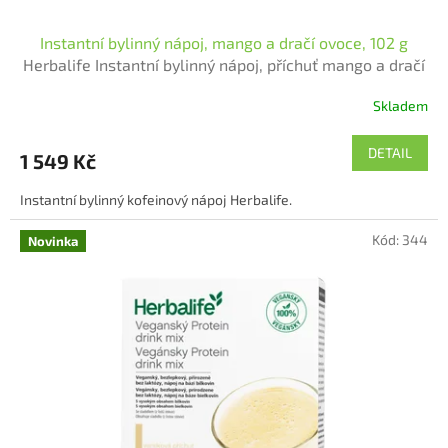
Instantní bylinný nápoj, mango a dračí ovoce, 102 g
Herbalife Instantní bylinný nápoj, příchuť mango a dračí
ovoce - Ponořte se do lahodného světa čaje s každým
Skladem
douškem tohoto okamžitého nápoje. Čistá c
Průměrné
hodnocení
produktu
DETAIL
1 549 Kč
je
5,0
Instantní bylinný kofeinový nápoj Herbalife.
z
5
Kód:
344
hvězdiček.
Novinka