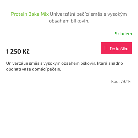
Protein Bake Mix
Univerzální pečící směs s vysokým
obsahem bílkovin.
Skladem
Průměrné
hodnocení
produktu
Do košíku
1 250 Kč
je
5,0
Univerzální směs s vysokým obsahem bílkovin, která snadno
z
obohatí vaše domácí pečení.
5
hvězdiček.
Kód:
79/14