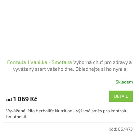
Formula 1 Vanilka - Smetana
Výborná chuť pro zdravý a
vyvážený start vašeho dne. Objednejte si ho nyní a
posilněte své tělo nutričně bohatým koktejlem.
Skladem
Průměrné
hodnocení
produktu
DETAIL
1 069 Kč
od
je
4,4
Vyvážené jídlo Herbalife Nutrition - výživná směs pro kontrolu
z
hmotnosti.
5
hvězdiček.
Kód:
85/473