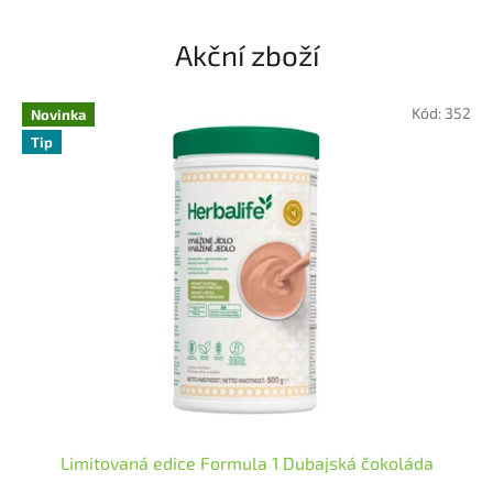
e
m
Akční zboží
o
b
Kód:
352
Novinka
c
Tip
h
o
d
ě
H
e
r
b
a
s
Limitovaná edice Formula 1 Dubajská čokoláda
t