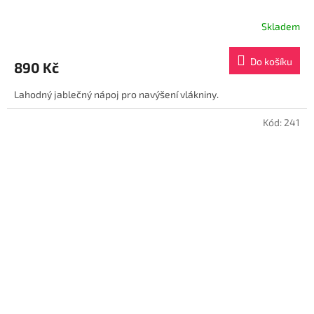
Skladem
Průměrné
hodnocení
produktu
Do košíku
890 Kč
je
5,0
Lahodný jablečný nápoj pro navýšení vlákniny.
z
5
hvězdiček.
Kód:
241