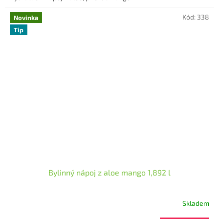
5
Kód:
338
hvězdiček.
Novinka
Tip
Bylinný nápoj z aloe mango 1,892 l
Skladem
Průměrné
hodnocení