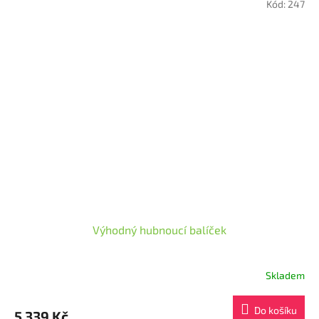
hvězdiček.
Kód:
247
Výhodný hubnoucí balíček
Skladem
Průměrné
hodnocení
produktu
Do košíku
5 339 Kč
je