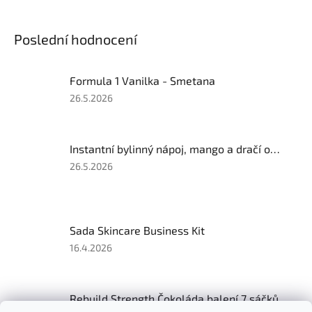
Poslední hodnocení
Formula 1 Vanilka - Smetana
Hodnocení
26.5.2026
produktu
je
5
Instantní bylinný nápoj, mango a dračí ovoce, 102 g
z
5
Hodnocení
26.5.2026
hvězdiček.
produktu
je
5
z
Sada Skincare Business Kit
5
hvězdiček.
Hodnocení
16.4.2026
produktu
je
5
Rebuild Strength Čokoláda balení 7 sáčků
z