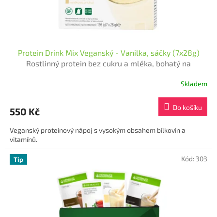
Protein Drink Mix Veganský - Vanilka, sáčky (7x28g)
Rostlinný protein bez cukru a mléka, bohatý na
vitamíny, minerály a vlákninu, vhodný do koktejlů i
Skladem
smoothie.
Průměrné
hodnocení
produktu
Do košíku
550 Kč
je
5,0
Veganský proteinový nápoj s vysokým obsahem bílkovin a
z
vitamínů.
5
hvězdiček.
Kód:
303
Tip