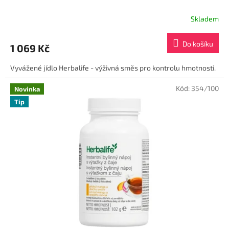
y
Skladem
l
e
Do košíku
1 069 Kč
.
c
Vyvážené jídlo Herbalife - výživná směs pro kontrolu hmotnosti.
z
Kód:
354/100
Novinka
!
Tip