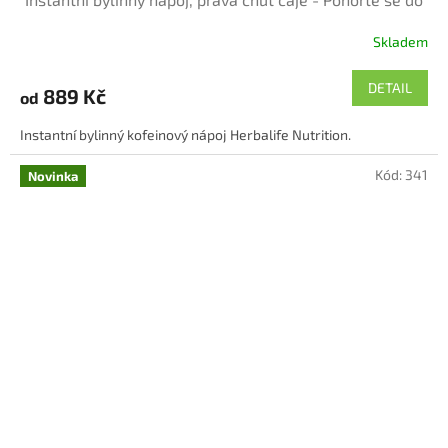
lahodného světa čaje s každým douškem tohoto
Skladem
okamžitého nápoje. Čistá chuť přírody
Průměrné
hodnocení
produktu
DETAIL
889 Kč
od
je
4,2
Instantní bylinný kofeinový nápoj Herbalife Nutrition.
z
5
Kód:
341
hvězdiček.
Novinka