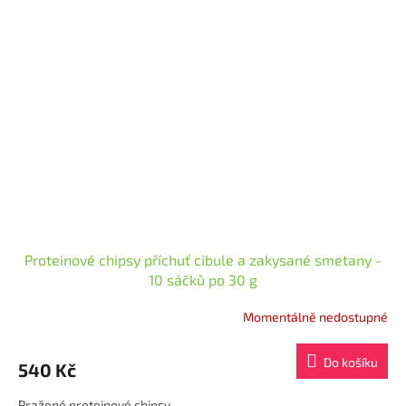
Proteinové chipsy příchuť cibule a zakysané smetany -
10 sáčků po 30 g
Momentálně nedostupné
Průměrné
hodnocení
produktu
Do košíku
540 Kč
je
4,4
Pražené proteinové chipsy
z