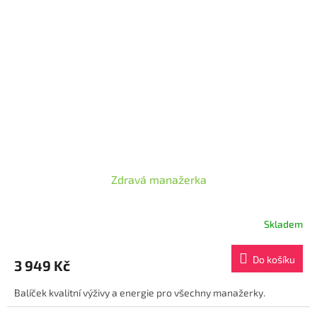
Zdravá manažerka
Skladem
Průměrné
hodnocení
produktu
Do košíku
3 949 Kč
je
5,0
Balíček kvalitní výživy a energie pro všechny manažerky.
z
5