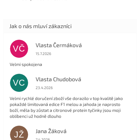
Vlasta Čermáková
VČ
Hodnocení obchodu je 5 z 5 hvězdiček.
15.7.2026
Velmi spokojena
Vlasta Chudobová
VC
Hodnocení obchodu je 5 z 5 hvězdiček.
23.4.2026
Velmi rychlé doručení zboží vše dorazilo v top kvalitě jako
pokaždé limitovaná edice F1 melou a jahoda je naprosto
boží, měla by zůstat a citronové protein tyčinky jsou moji
oblíbenci už hodně dlouho
Jana Žáková
JŽ
Hodnocení obchodu je 5 z 5 hvězdiček.
7.4.2026