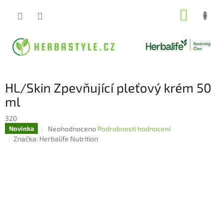
Přejít
NÁKUP
na
obsah
KOŠÍK
HL/Skin Zpevňující pleťový krém 50
ml
320
Průměrné
Neohodnoceno
Podrobnosti hodnocení
Novinka
hodnocení
Značka:
Herbalife Nutrition
produktu
je
0,0
z
5
hvězdiček.