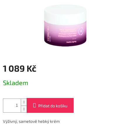
1 089 Kč
Měrná
Skladem
cena:
Přidat do košíku
Výživný, sametově hebký krém