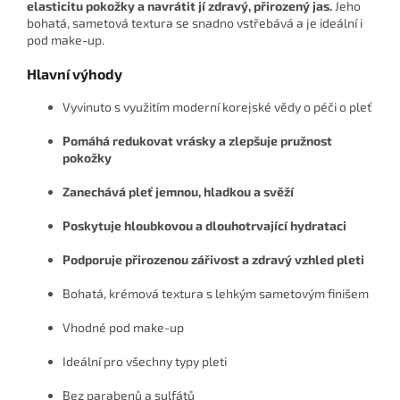
elasticitu pokožky a navrátit jí zdravý, přirozený jas.
Jeho
bohatá, sametová textura se snadno vstřebává a je ideální i
pod make-up.
Hlavní výhody
Vyvinuto s využitím moderní korejské vědy o péči o pleť
Pomáhá redukovat vrásky a zlepšuje pružnost
pokožky
Zanechává pleť jemnou, hladkou a svěží
Poskytuje hloubkovou a dlouhotrvající hydrataci
Podporuje přirozenou zářivost a zdravý vzhled pleti
Bohatá, krémová textura s lehkým sametovým finišem
Vhodné pod make-up
Ideální pro všechny typy pleti
Bez parabenů a sulfátů