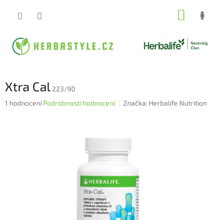
Přejít
NÁKUP
na
obsah
KOŠÍK
Xtra Cal
223/90
Průměrné
1 hodnocení
Podrobnosti hodnocení
Značka:
Herbalife Nutrition
hodnocení
produktu
je
5,0
z
5
hvězdiček.