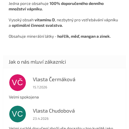
Jedna porce obsahuje
100% doporučeného denního
množství vápníku.
Vysoký obsah
vitamínu D
, nezbytný pro vstřebávání vápníku
a
optimální činnost svalstva.
Obsahuje minerální látky -
hořčík, měď, mangan a zinek.
Vlasta Čermáková
VČ
Hodnocení obchodu je 5 z 5 hvězdiček.
15.7.2026
Velmi spokojena
Vlasta Chudobová
VC
Hodnocení obchodu je 5 z 5 hvězdiček.
23.4.2026
Velmi rychlé doručení zboží vše dorazilo v top kvalitě jako