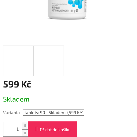
599 Kč
Měrná
Skladem
cena:
Varianta
Přidat do košíku