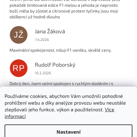
pokaždé limitovaná edice F1 melou a jahoda je naprosto
boží, měla by zůstat a citronové protein tyčinky jsou moji
oblíbenci už hodně dlouho
Jana Žáková
JŽ
Hodnocení obchodu je 5 z 5 hvězdiček.
7.4.2026
Maximální spokojenost, miluji F1 vanilku, skvělé ceny.
Rudolf Poborský
RP
Hodnocení obchodu je 5 z 5 hvězdiček.
10.2.2026
Dobrý den, Jsem velmi spokojen s rychlým dodáním i s
produktem, který objednávám už asi jedem rok, pro mě i
manželku. Děkuji .
Používáme cookies, abychom Vám umožnili pohodlné
prohlížení webu a díky analýze provozu webu neustále
zlepšovali jeho funkce, výkon a použitelnost.
Více
Zobrazit další hodnocení
informací
Z
á
Nastavení
Vytvořil Shoptet
p