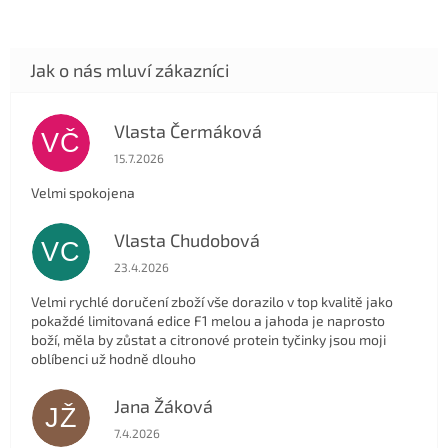
Vlasta Čermáková
VČ
Hodnocení obchodu je 5 z 5 hvězdiček.
15.7.2026
Velmi spokojena
Vlasta Chudobová
VC
Hodnocení obchodu je 5 z 5 hvězdiček.
23.4.2026
Velmi rychlé doručení zboží vše dorazilo v top kvalitě jako
pokaždé limitovaná edice F1 melou a jahoda je naprosto
boží, měla by zůstat a citronové protein tyčinky jsou moji
oblíbenci už hodně dlouho
Jana Žáková
JŽ
Hodnocení obchodu je 5 z 5 hvězdiček.
7.4.2026