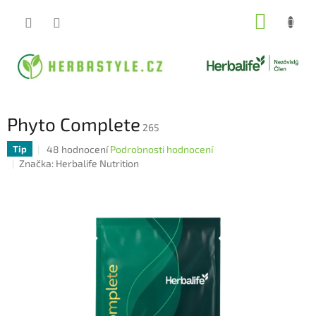
Přejít
NÁKUP
na
obsah
KOŠÍK
Phyto Complete
265
Průměrné
48 hodnocení
Podrobnosti hodnocení
Tip
hodnocení
Značka:
Herbalife Nutrition
produktu
je
4,3
z
5
hvězdiček.