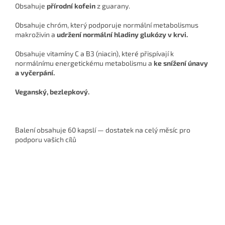
Obsahuje
přírodní kofein
z guarany.
Obsahuje chróm, který podporuje normální metabolismus
makroživin a
udržení normální hladiny glukózy v krvi.
Obsahuje vitamíny C a B3 (niacin), které přispívají k
normálnímu energetickému metabolismu a
ke snížení
únavy
a vyčerpání.
Veganský, bezlepkový.
Balení obsahuje 60 kapslí — dostatek na celý měsíc pro
podporu vašich cílů