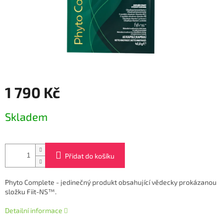
1 790 Kč
Měrná
Skladem
cena:
Přidat do košíku
Phyto Complete - jedinečný produkt obsahující vědecky prokázanou
složku
Fiit-NS™.
Detailní informace