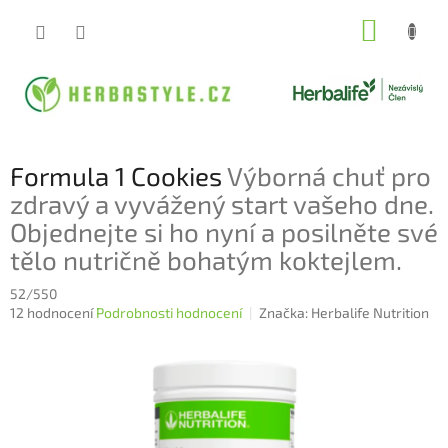
Přejít
NÁKUP
na
obsah
KOŠÍK
Formula 1 Cookies
Výborná chuť pro
zdravý a vyvážený start vašeho dne.
Objednejte si ho nyní a posilněte své
tělo nutričně bohatým koktejlem.
52/550
Průměrné
12 hodnocení
Podrobnosti hodnocení
Značka:
Herbalife Nutrition
hodnocení
produktu
je
4,8
z
5
hvězdiček.