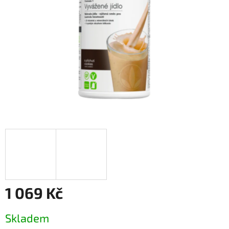
1 069 Kč
Měrná
Skladem
cena: