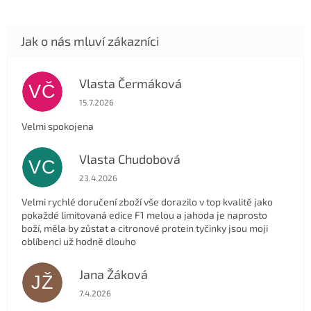
Vlasta Čermáková
VČ
Hodnocení obchodu je 5 z 5 hvězdiček.
15.7.2026
Velmi spokojena
Vlasta Chudobová
VC
Hodnocení obchodu je 5 z 5 hvězdiček.
23.4.2026
Velmi rychlé doručení zboží vše dorazilo v top kvalitě jako
pokaždé limitovaná edice F1 melou a jahoda je naprosto
boží, měla by zůstat a citronové protein tyčinky jsou moji
oblíbenci už hodně dlouho
Jana Žáková
JŽ
Hodnocení obchodu je 5 z 5 hvězdiček.
7.4.2026