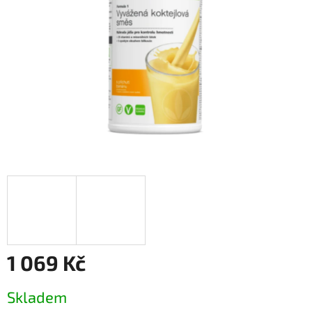
1 069 Kč
Měrná
Skladem
cena: