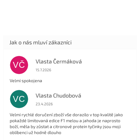
Vlasta Čermáková
VČ
Hodnocení obchodu je 5 z 5 hvězdiček.
15.7.2026
Velmi spokojena
Vlasta Chudobová
VC
Hodnocení obchodu je 5 z 5 hvězdiček.
23.4.2026
Velmi rychlé doručení zboží vše dorazilo v top kvalitě jako
pokaždé limitovaná edice F1 melou a jahoda je naprosto
boží, měla by zůstat a citronové protein tyčinky jsou moji
oblíbenci už hodně dlouho