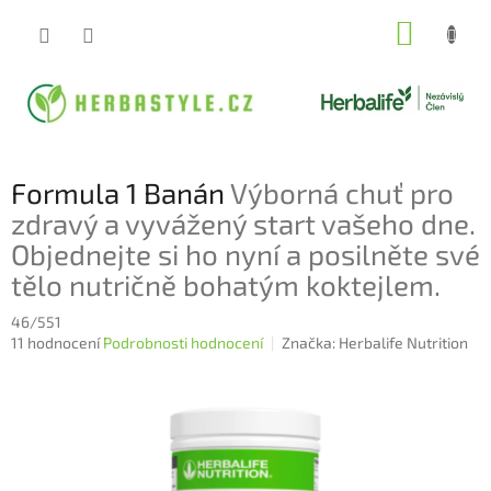
Přejít
NÁKUP
na
obsah
KOŠÍK
Formula 1 Banán
Výborná chuť pro
zdravý a vyvážený start vašeho dne.
Objednejte si ho nyní a posilněte své
tělo nutričně bohatým koktejlem.
46/551
Průměrné
11 hodnocení
Podrobnosti hodnocení
Značka:
Herbalife Nutrition
hodnocení
produktu
je
4,9
z
5
hvězdiček.