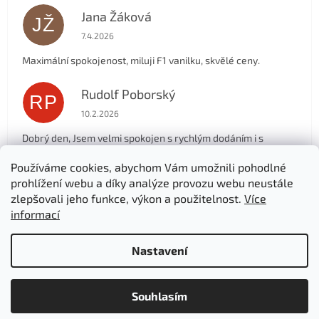
Jana Žáková
JŽ
Hodnocení obchodu je 5 z 5 hvězdiček.
7.4.2026
Maximální spokojenost, miluji F1 vanilku, skvělé ceny.
Rudolf Poborský
RP
Hodnocení obchodu je 5 z 5 hvězdiček.
10.2.2026
Dobrý den, Jsem velmi spokojen s rychlým dodáním i s
produktem, který objednávám už asi jedem rok, pro mě i
manželku. Děkuji .
Používáme cookies, abychom Vám umožnili pohodlné
prohlížení webu a díky analýze provozu webu neustále
zlepšovali jeho funkce, výkon a použitelnost.
Více
Zobrazit další hodnocení
informací
Z
á
Nastavení
Vytvořil Shoptet
p
a
t
Souhlasím
Copyright 2026
Herbastyle.cz
. Všechna práva vyhrazena.
í