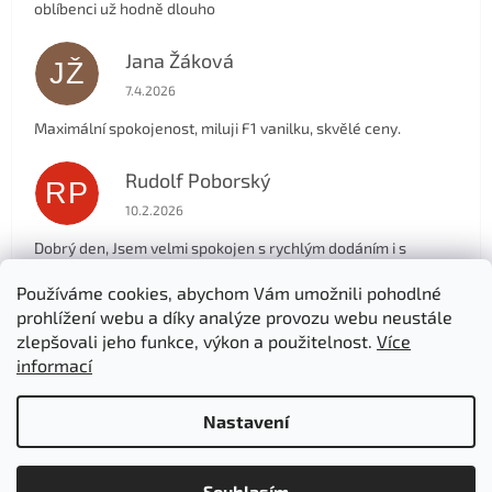
oblíbenci už hodně dlouho
Jana Žáková
JŽ
Hodnocení obchodu je 5 z 5 hvězdiček.
7.4.2026
Maximální spokojenost, miluji F1 vanilku, skvělé ceny.
Rudolf Poborský
RP
Hodnocení obchodu je 5 z 5 hvězdiček.
10.2.2026
Dobrý den, Jsem velmi spokojen s rychlým dodáním i s
produktem, který objednávám už asi jedem rok, pro mě i
manželku. Děkuji .
Používáme cookies, abychom Vám umožnili pohodlné
prohlížení webu a díky analýze provozu webu neustále
zlepšovali jeho funkce, výkon a použitelnost.
Více
Zobrazit další hodnocení
informací
Z
á
Nastavení
Vytvořil Shoptet
p
a
t
Souhlasím