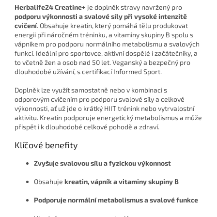
Herbalife24 Creatine+
je doplněk stravy navržený pro
podporu výkonnosti a svalové síly při vysoké intenzitě
cvičení
. Obsahuje kreatin, který pomáhá tělu produkovat
energii při náročném tréninku, a vitaminy skupiny B spolu s
vápníkem pro podporu normálního metabolismu a svalových
funkcí. Ideální pro sportovce, aktivní dospělé i začátečníky, a
to včetně žen a osob nad 50 let. Veganský a bezpečný pro
dlouhodobé užívání, s certifikací Informed Sport.
Doplněk lze využít samostatně nebo v kombinaci s
odporovým cvičením pro podporu svalové síly a celkové
výkonnosti, ať už jde o krátký HIIT trénink nebo vytrvalostní
aktivitu. Kreatin podporuje energetický metabolismus a může
přispět i k dlouhodobé celkové pohodě a zdraví.
Klíčové benefity
Zvyšuje svalovou sílu a fyzickou výkonnost
Obsahuje
kreatin, vápník a vitaminy skupiny B
Podporuje normální metabolismus a svalové funkce