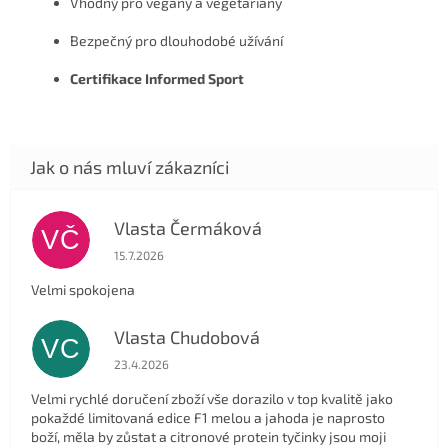
Vhodný pro vegany a vegetariány
Bezpečný pro dlouhodobé užívání
Certifikace Informed Sport
Vlasta Čermáková
VČ
Hodnocení obchodu je 5 z 5 hvězdiček.
15.7.2026
Velmi spokojena
Vlasta Chudobová
VC
Hodnocení obchodu je 5 z 5 hvězdiček.
23.4.2026
Velmi rychlé doručení zboží vše dorazilo v top kvalitě jako
pokaždé limitovaná edice F1 melou a jahoda je naprosto
boží, měla by zůstat a citronové protein tyčinky jsou moji