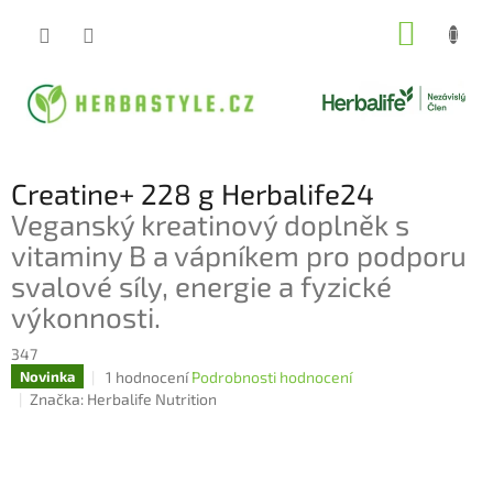
Přejít
NÁKUP
na
obsah
KOŠÍK
Creatine+ 228 g Herbalife24
Veganský kreatinový doplněk s
vitaminy B a vápníkem pro podporu
svalové síly, energie a fyzické
výkonnosti.
347
Průměrné
1 hodnocení
Podrobnosti hodnocení
Novinka
hodnocení
Značka:
Herbalife Nutrition
produktu
je
5,0
z